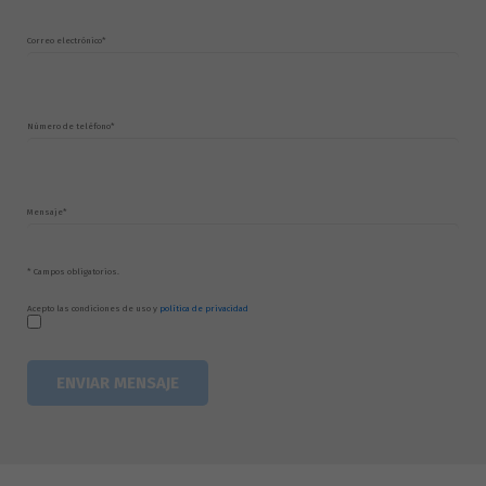
Correo electrónico*
Número de teléfono*
Mensaje*
* Campos obligatorios.
Acepto las condiciones de uso y
política de privacidad