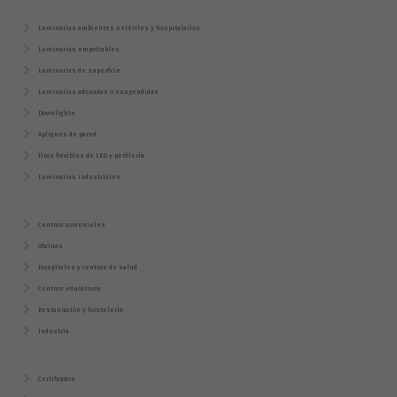
Luminarias ambientes estériles y hospitalarios
Luminarias empotrables
Luminarias de superficie
Luminarias adosadas o suspendidas
Downlights
Apliques de pared
Tiras flexibles de LED y perfilería
Luminarias industriales
Centros comerciales
Oficinas
Hospitales y centros de salud
Centros educativos
Restauración y hostelería
Industria
Certificados