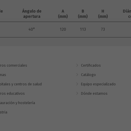
de
Ángulo de
A
B
H
Diá
apertura
(mm)
(mm)
(mm)
c
40°
120
113
73
ros comerciales
Certificados
inas
Catálogo
itales y centros de salud
Equipo especializado
ros educativos
Dónde estamos
auración y hostelería
stria