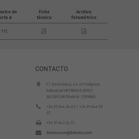
metro de
Ficha
Archivo
orte ø
técnica
fotométrico
112
CONTACTO
C/ Electrónica, 43-45 Polígono
Industrial URTINSA II 28923
ALCORCON (Madrid- ESPAÑA)
+34 91 644 34 03 / +34 91 644 05
07
+34 91 643 24 72
iluminacion@liderlux.com