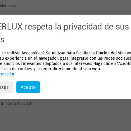
iderlux.com
RLUX respeta la privacidad de sus
Inicio
Nuestra empresa
Productos
Apl
os
se utilizan las cookies? Se utilizan para facilitar la función del sitio 
LD-70010
su experiencia en el navegador, para integrarlo con las redes sociales
e anuncios relevantes adaptados a sus intereses. Haga clic en "Acept
el uso de cookies y acceder directamente al sitio web.
rmación
azar
Acepto
ownlight empotrado redondo
ntegrado en techo
lto confort visual