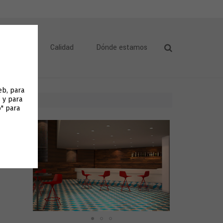
icaciones
Calidad
Dónde estamos
web, para
 y para
o" para