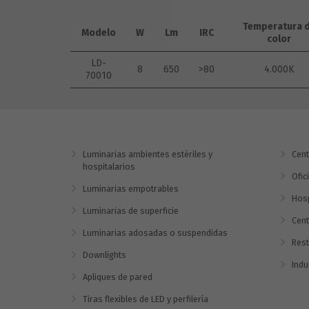
Temperatura 
Modelo
W
Lm
IRC
color
LD-
8
650
>80
4.000K
70010
Luminarias ambientes estériles y
Cent
hospitalarios
Ofic
Luminarias empotrables
Hosp
Luminarias de superficie
Cent
Luminarias adosadas o suspendidas
Rest
Downlights
Indu
Apliques de pared
Tiras flexibles de LED y perfilería