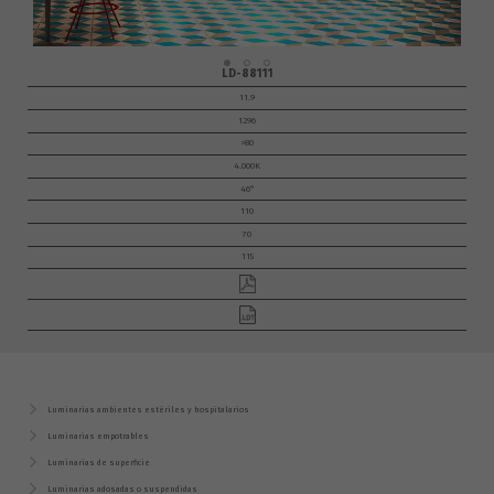
LD-88111
11.9
1296
>80
4.000K
46°
110
70
115
Luminarias ambientes estériles y hospitalarios
Luminarias empotrables
Luminarias de superficie
Luminarias adosadas o suspendidas