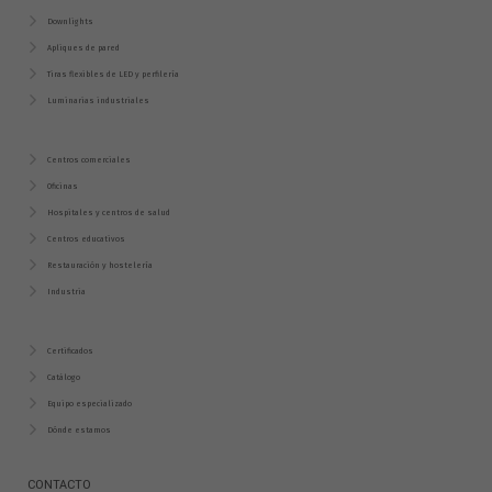
Downlights
Apliques de pared
Tiras flexibles de LED y perfilería
Luminarias industriales
Centros comerciales
Oficinas
Hospitales y centros de salud
Centros educativos
Restauración y hostelería
Industria
Certificados
Catálogo
Equipo especializado
Dónde estamos
CONTACTO