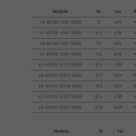
Modelo
W
Lm
I
LD-60109 LED5 (600)
5
475
>
LD-60109 LED6 (600)
6.2
578
>
LD-60109 LED7 (600)
7.4
682
>
LD-60109 LED9 (600)
9.2
818
>
LD-60109 LED12 (600)
12.3
1151
>
LD-60109 LED14 (600)
14.7
1364
>
LD-60109 LED18 (600)
18.5
1631
>
LD-60109 LED22 (600)
22.4
2139
>
LD-60109 LED27 (600)
27.8
2439
>
Modelo
W
Lm