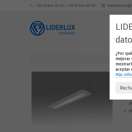
+34 91 644 34 03 / +34 91 644 05 07
iluminacion@l
LIDE
dat
¿Por qué 
mejorar 
mostrarl
aceptar 
Más info
L
Rech
C
C
d
A