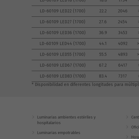
LD-60109 LED18 (1700)
18.6
1734
LD-60109 LED22 (1700)
22.2
2046
LD-60109 LED27 (1700)
27.6
2454
LD-60109 LED36 (1700)
36.9
3453
LD-60109 LED44 (1700)
44.1
4092
LD-60109 LED55 (1700)
55.5
4893
LD-60109 LED67 (1700)
67.2
6417
LD-60109 LED83 (1700)
83.4
7317
* Disponibilidad en diferentes longitudes para múlt
Luminarias ambientes estériles y
Cent
hospitalarios
Ofic
Luminarias empotrables
Hosp