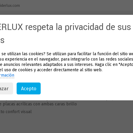
iderlux.com
RLUX respeta la privacidad de sus
Inicio
Nuestra empresa
Productos
Apl
os
se utilizan las cookies? Se utilizan para facilitar la función del sitio 
LD-60109
su experiencia en el navegador, para integrarlo con las redes sociales
e anuncios relevantes adaptados a sus intereses. Haga clic en "Acept
el uso de cookies y acceder directamente al sitio web.
rmación
uminaria LED adosada o suspendida, con emisión directa
azar
Acepto
onstruida en aluminio extruido
uerpo óptico construido por un difusor en metacrilato opal, fabricado 
e placas acrílicas con ambas caras brillo
lto confort visual