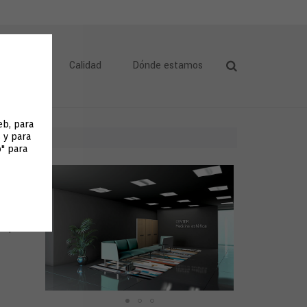
icaciones
Calidad
Dónde estamos
web, para
 y para
o" para
a partir